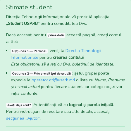
Stimate student,
Direcția Tehnologii Informaționale vă prezintă aplicația
„Student USARB”
pentru comoditatea Dvs.
Dacă accesați pentru
această pagină, creați contul
prima dată
astfel:
: veniți la
Direcția Tehnologii
Opțiunea 1 — Personal
Informaționale
pentru
crearea contului
.
Este obligatoriu să aveți cu Dvs. buletinul de identitate.
: șeful grupei poate
Opțiunea 2 — Prin e-mail (șef de grupă)
expedia la
operator.dti@usarb.md
o listă cu
Nume
,
Prenume
și
e-mail actual
pentru fiecare student, iar colegii noștri vor
iniția conturile.
Autentificați-vă cu
loginul și parola inițială
.
Aveți deja cont?
Pentru instrucțiuni de resetare sau alte detalii, accesați
secțiunea „Ajutor”
.